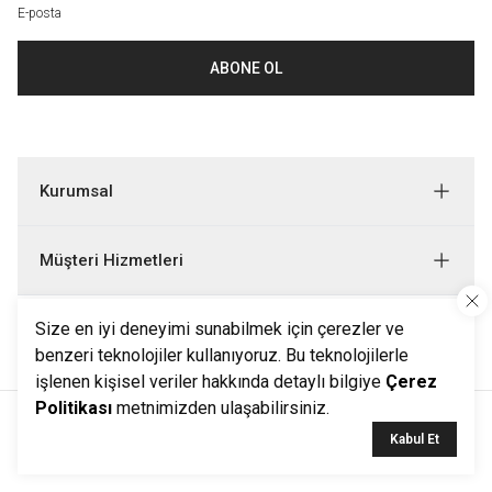
ABONE OL
Kurumsal
Müşteri Hizmetleri
Bizi Takip Edin
Size en iyi deneyimi sunabilmek için çerezler ve
benzeri teknolojiler kullanıyoruz. Bu teknolojilerle
işlenen kişisel veriler hakkında detaylı bilgiye
Çerez
Politikası
metnimizden ulaşabilirsiniz.
© 2025 Ketroy. Küresel bir yaşam tarzı için tasarlandı. Tüm
Kabul Et
hakları saklıdır.